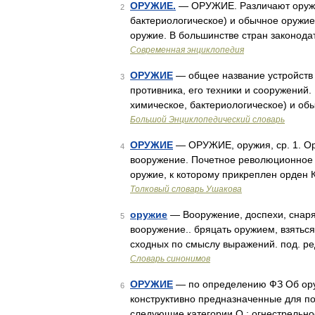
ОРУЖИЕ.
— ОРУЖИЕ. Различают оружие
2
бактериологическое) и обычное оружие;
оружие. В большинстве стран законод
Современная энциклопедия
ОРУЖИЕ
— общее название устройств 
3
противника, его техники и сооружений
химическое, бактериологическое) и об
Большой Энциклопедический словарь
ОРУЖИЕ
— ОРУЖИЕ, оружия, ср. 1. Ор
4
вооружение. Почетное революционное 
оружие, к которому прикреплен орден 
Толковый словарь Ушакова
оружие
— Вооружение, доспехи, снаря
5
вооружение.. бряцать оружием, взяться
сходных по смыслу выражений. под. ре
Словарь синонимов
ОРУЖИЕ
— по определению ФЗ Об оруж
6
конструктивно предназначенные для по
следующие категории О.: огнестрельн