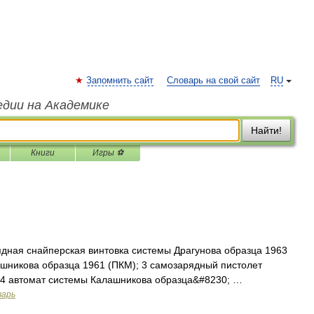
Запомнить сайт
Словарь на свой сайт
RU
едии на Академике
Найти!
Книги
Игры ⚽
дная снайперская винтовка системы Драгунова образца 1963
ашникова образца 1961 (ПКМ); 3 самозарядный пистолет
 4 автомат системы Калашникова образца&#8230; …
варь