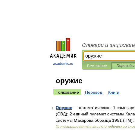
Словари и энциклоп
academic.ru
Толкования
Переводы
оружие
Толкование
Перевод
Книги
Оружие
— автоматическое: 1 самозаря
1
(СВД); 2 единый пулемет системы Кал
системы Макарова образца 1951 (ПМ);
Иллюстрированный энциклопедический сло