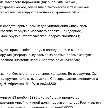
 массового поражения (ядерное, химическое,
 стратегическое, оперативно тактическое и тактическое
ательством регулируются ношение, хранение,&#8230; …
и средств, применяемых для уничтожения живой силы
. Различают оружие массового поражения (ядерное,
ычное оружие; стратегическое, оперативно&#8230; …
удие, приспособленное для нападения или защиты;
оружие (награда, выдаваемая за особые боевые заслуги,
Красного Знамени; неол.). Золотое оружие&#8230; …
жение. Оружие огнестрельное, холодное. Во всеоружии. См.
 за оружие, положить оружие... Словарь русских синонимов и
д. Н. Абрамова, М.: Русские&#8230; …
ии от 13 ноября 1996 г. устройства и предметы,
ражения живой или иной цели, подачи сигналов . Различаются
ое оружие; холодное оружие; холодное&#8230; …