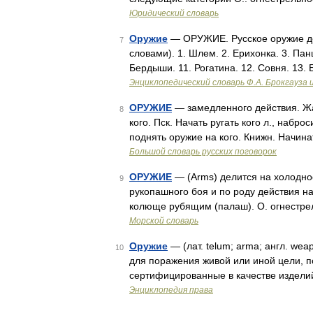
Юридический словарь
Оружие
— ОРУЖИЕ. Русское оружие до 
7
словами). 1. Шлем. 2. Ерихонка. 3. Панци
Бердыши. 11. Рогатина. 12. Совня. 13. 
Энциклопедический словарь Ф.А. Брокгауза 
ОРУЖИЕ
— замедленного действия. Жар
8
кого. Пск. Начать ругать кого л., набр
поднять оружие на кого. Книжн. Начина
Большой словарь русских поговорок
ОРУЖИЕ
— (Arms) делится на холодно
9
рукопашного боя и по роду действия н
колюще рубящим (палаш). О. огнестре
Морской словарь
Оружие
— (лат. telum; arma; англ. we
10
для поражения живой или иной цели, по
сертифицированные в качестве издели
Энциклопедия права