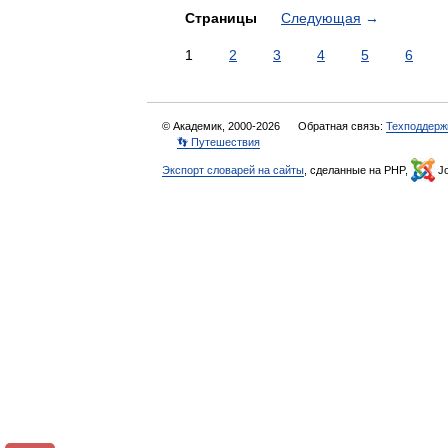
Страницы
Следующая
→
1
2
3
4
5
6
© Академик, 2000-2026
Обратная связь:
Техподдерж
👣 Путешествия
Экспорт словарей на сайты
, сделанные на PHP,
Jo