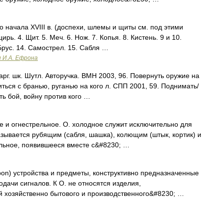
начала XVIII в. (доспехи, шлемы и щиты см. под этими
рь. 4. Щит. 5. Меч. 6. Нож. 7. Копья. 8. Кистень. 9 и 10.
Брус. 14. Самострел. 15. Сабля …
и И.А. Ефрона
г. шк. Шутл. Авторучка. ВМН 2003, 96. Повернуть оружие на
оситься с бранью, руганью на кого л. СПП 2001, 59. Поднимать/
ть бой, войну против кого …
е и огнестрельное. О. холодное служит исключительно для
азывается рубящим (сабля, шашка), колющим (штык, кортик) и
льное, появившееся вместе с&#8230; …
apon) устройства и предметы, конструктивно предназначенные
дачи сигналов. К О. не относятся изделия,
й хозяйственно бытового и производственного&#8230; …